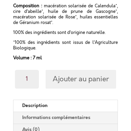
Composition :
macération solarisée de Calendula*,
cire d’abeille*, huile de prune de Gascogne*,
macération solarisée de Rose*, huiles essentielles
de Géranium rosat*.
100% des ingrédients sont d’origine naturelle.
*100% des ingrédients sont issus de l’Agriculture
Biologique.
Volume : 7 ml
quantité
Ajouter au panier
de
Baume
Lèvres
Rose
Bonbon
Description
Informations complémentaires
Avis (0)