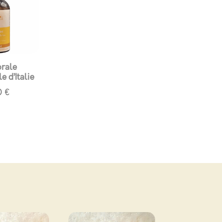
orale
e d’Italie
0
€