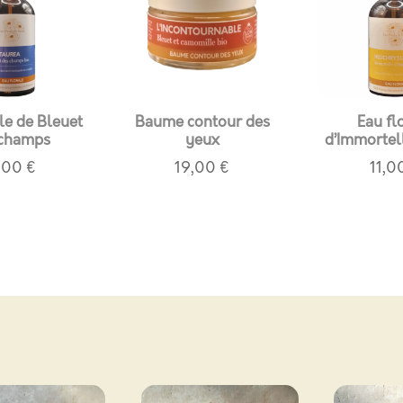
le de Bleuet
Baume contour des
Eau fl
 champs
yeux
d’Immortell
,00
€
19,00
€
11,0